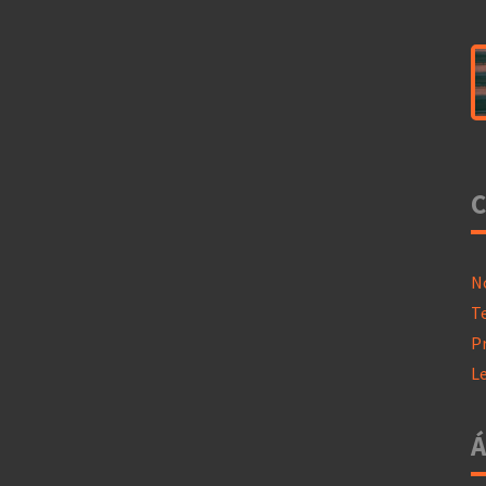
C
N
T
P
L