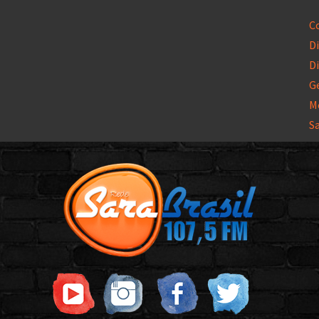
C
Di
Di
G
M
S