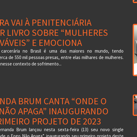
A VAI À PENITENCIÁRIA
R LIVRO SOBRE “MULHERES
VÁVEIS” E EMOCIONA
 carcerária no Brasil é uma das maiores no mundo, tendo
rca de 550 mil pessoas presas, entre elas milhares de mulheres.
nesse contexto de sofrimento...
NDA BRUM CANTA “ONDE O
NÃO APAGA” INAUGURANDO
RIMEIRO PROJETO DE 2023
rnanda Brum lançou nesta sexta-feira (13) seu novo single
Onde o Fogo Não Apaga”, inaugurando seu primeiro projeto deste