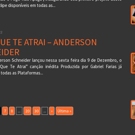
clipe disponíveis em todas as...
22
UE TE ATRAI – ANDERSON
IDER
erson Schneider lançou nessa sexta feira dia 9 de Dezembro, o
Que Te Atrai” canção inédita Produzida por Gabriel Farias já
 todas as Plataformas...
7
8
...
20
30
...
»
Última »