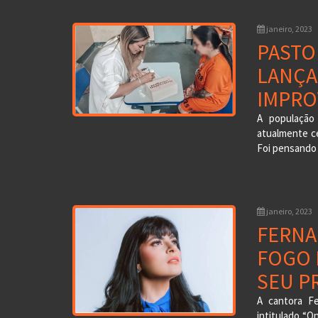
janeiro, 2023
PASTOR
LANÇA
IMPRO
A população
atualmente ce
Foi pensando 
janeiro, 2023
FERNA
FOGO 
SEU P
A cantora Fe
intitulado “