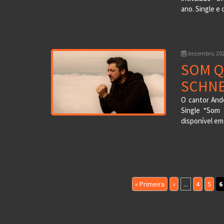
ano. Single e 
dezembro, 20
SOM Q
SCHNE
O cantor And
Single “Som 
disponível em
« Primeira
«
...
4
5
6