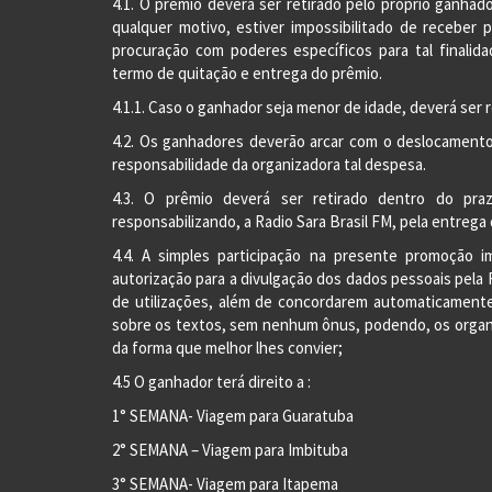
4.1. O prêmio deverá ser retirado pelo próprio ganhado
qualquer motivo, estiver impossibilitado de receber
procuração com poderes específicos para tal finalid
termo de quitação e entrega do prêmio.
4.1.1. Caso o ganhador seja menor de idade, deverá ser 
4.2. Os ganhadores deverão arcar com o deslocamento
responsabilidade da organizadora tal despesa.
4.3. O prêmio deverá ser retirado dentro do pra
responsabilizando, a Radio Sara Brasil FM, pela entrega 
4.4. A simples participação na presente promoção 
autorização para a divulgação dos dados pessoais pela 
de utilizações, além de concordarem automaticamente
sobre os textos, sem nenhum ônus, podendo, os organi
da forma que melhor lhes convier;
4.5 O ganhador terá direito a :
1° SEMANA- Viagem para Guaratuba
2° SEMANA – Viagem para Imbituba
3° SEMANA- Viagem para Itapema