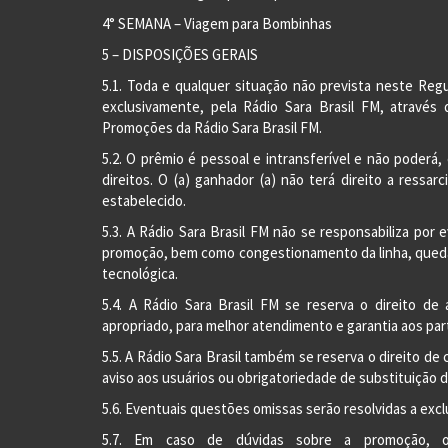
4° SEMANA – Viagem para Bombinhas
5 – DISPOSIÇÕES GERAIS
5.1. Toda e qualquer situação não prevista neste Re
exclusivamente, pela Rádio Sara Brasil FM, atravé
Promoções da Rádio Sara Brasil FM.
5.2. O prêmio é pessoal e intransferível e não poderá
direitos. O (a) ganhador (a) não terá direito a ressa
estabelecido.
5.3. A Rádio Sara Brasil FM não se responsabiliza por
promoção, bem como congestionamento da linha, queda
tecnológica.
5.4. A Rádio Sara Brasil FM se reserva o direito de
apropriado, para melhor atendimento e garantia aos par
5.5. A Rádio Sara Brasil também se reserva o direito 
aviso aos usuários ou obrigatoriedade de substituição
5.6. Eventuais questões omissas serão resolvidas a excl
5.7. Em caso de dúvidas sobre a promoção, o