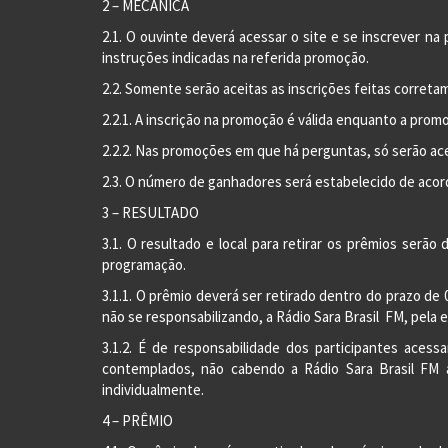
2 – MECÂNICA
2.1. O ouvinte deverá acessar o site e se inscrever n
instruções indicadas na referida promoção.
2.2. Somente serão aceitas as inscrições feitas correta
2.2.1. A inscrição na promoção é válida enquanto a promo
2.2.2. Nas promoções em que há perguntas, só serão ace
2.3. O número de ganhadores será estabelecido de acor
3 – RESULTADO
3.1. O resultado e local para retirar os prêmios serã
programação.
3.1.1. O prêmio deverá ser retirado dentro do prazo de 0
não se responsabilizando, a Rádio Sara Brasil FM, pela 
3.1.2. É de responsabilidade dos participantes acess
contemplados, não cabendo a Rádio Sara Brasil FM 
individualmente.
4 – PRÊMIO