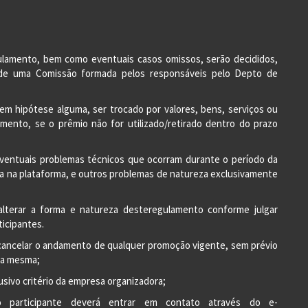
gulamento, bem como eventuais casos omissos, serão decididos,
s de uma Comissão formada pelos responsáveis pelo Depto de
, em hipótese alguma, ser trocado por valores, bens, serviços ou
rcimento, se o prêmio não for utilizado/retirado dentro do prazo
 eventuais problemas técnicos que ocorram durante o período da
 na plataforma, e outros problemas de natureza exclusivamente
 alterar a forma e natureza desteregulamento conforme julgar
ticipantes.
de cancelar o andamento de qualquer promoção vigente, sem prévio
 da mesma;
usivo critério da empresa organizadora;
 participante deverá entrar em contato através do e-