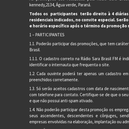
kennedy,2134, Água verde, Paraná.
Todos os participantes terão direito à 4 diária
residenciais indicados, no convite especial. Serã
e horário específico após o término da promoção n
1 – PARTICIPANTES
1.1. Poderão participar das promoções, que tem caráter
Brasil.
1.1.1. O cadastro correto na Rádio Sara Brasil FM é i
identificar o internauta que frequenta o site.
1.2. Cada ouvinte poderá ter apenas um cadastro e
preenchidos corretamente.
1.3. Só serão aceitos cadastros com data de nasciment
com telefone para contato. Certifique-se de que o seu
e que não possui anti-spam ativado.
1.4. Não poderão participar desta promoção os empreg
seus ascendentes, descendentes e cônjuges, send
empresas envolvidas na elaboração, implantação ou adm