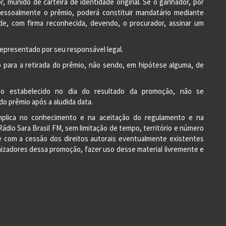
r, munido de carteira de identidade original. Se o ganhador, por
 pessoalmente o prêmio, poderá constituir mandatário mediante
ade, com firma reconhecida, devendo, o procurador, assinar um
representado por seu responsável legal.
 para a retirada do prêmio, não sendo, em hipótese alguma, de
zo estabelecido no dia do resultado da promoção, não se
do prêmio após a aludida data.
implica no conhecimento e na aceitação do regulamento e na
Rádio Sara Brasil FM, sem limitação de tempo, território e número
 com a cessão dos direitos autorais eventualmente existentes
zadores dessa promoção, fazer uso desse material livremente e