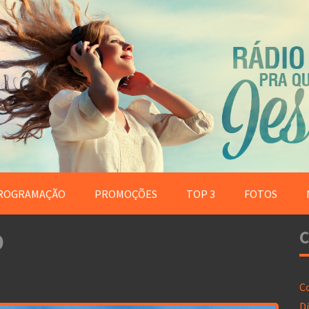
ROGRAMAÇÃO
PROMOÇÕES
TOP 3
FOTOS
O
C
C
Di