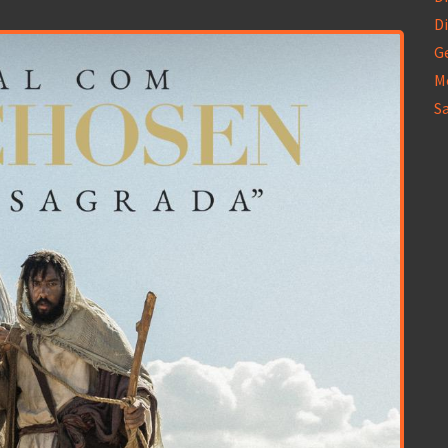
Di
G
M
S