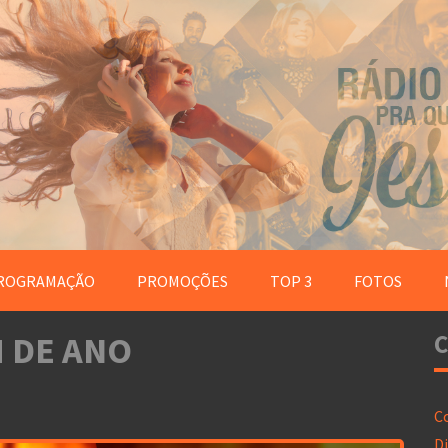
ROGRAMAÇÃO
PROMOÇÕES
TOP 3
FOTOS
 DE ANO
C
C
Di