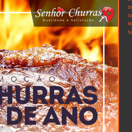
Di
G
M
S