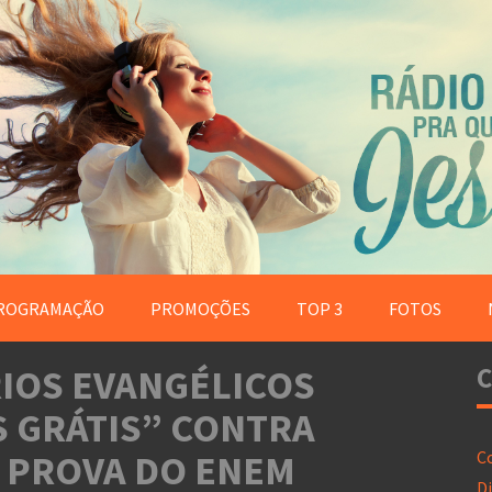
ROGRAMAÇÃO
PROMOÇÕES
TOP 3
FOTOS
IOS EVANGÉLICOS
C
 GRÁTIS” CONTRA
 PROVA DO ENEM
C
Di