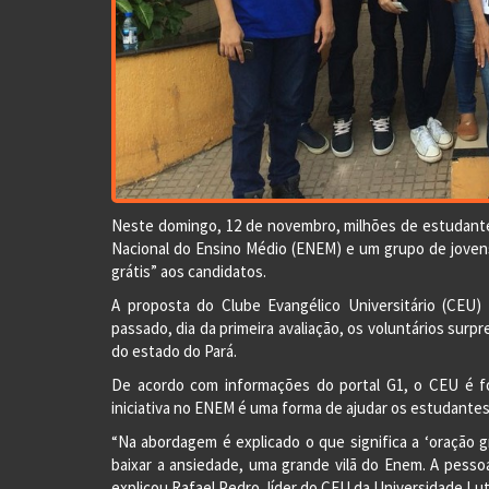
Neste domingo, 12 de novembro, milhões de estudant
Nacional do Ensino Médio (ENEM) e um grupo de jovens
grátis” aos candidatos.
A proposta do Clube Evangélico Universitário (CEU)
passado, dia da primeira avaliação, os voluntários sur
do estado do Pará.
De acordo com informações do portal G1, o CEU é fo
iniciativa no ENEM é uma forma de ajudar os estudant
“Na abordagem é explicado o que significa a ‘oração g
baixar a ansiedade, uma grande vilã do Enem. A pessoa
explicou Rafael Pedro, líder do CEU da Universidade Lu