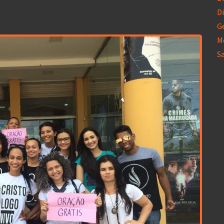
Di
G
M
S