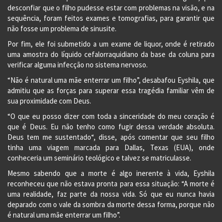
desconfiar que o filho pudesse estar com problemas na visão, e na
sequência, foram feitos exames e tomografias, para garantir que
não fosse um problema de sinusite.
Por fim, ele foi submetido a um exame de liquor, onde é retirado
uma amostra do líquido cefalorraquidiano da base da coluna para
verificar alguma infecção no sistema nervoso.
“Não é natural uma mãe enterrar um filho”, desabafou Eyshila, que
admitiu que as forças para superar essa tragédia familiar vêm de
sua proximidade com Deus.
“O que eu posso dizer com toda a sinceridade do meu coração é
que é Deus. Eu não tenho como fugir dessa verdade absoluta.
Deus tem me sustentado“, disse, após comentar que seu filho
tinha uma viagem marcada para Dallas, Texas (EUA), onde
conheceria um seminário teológico e talvez se matriculasse.
Mesmo sabendo que a morte é algo inerente à vida, Eyshila
reconheceu que não estava pronta para essa situação: “A morte é
uma realidade, faz parte da nossa vida. Só que eu nunca havia
deparado com o vale da sombra da morte dessa forma, porque não
é natural uma mãe enterrar um filho”.