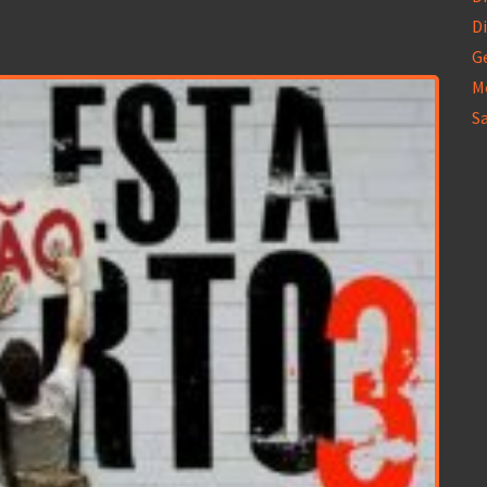
Di
G
M
S