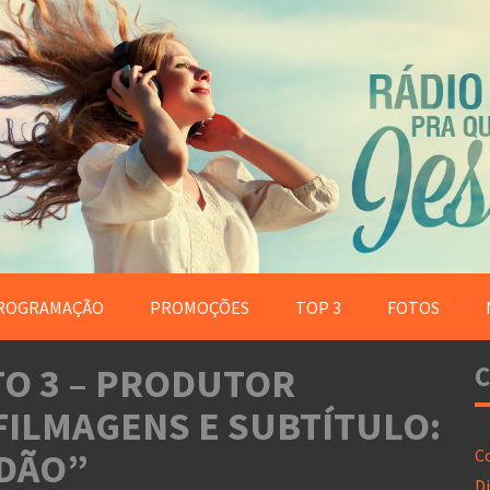
ROGRAMAÇÃO
PROMOÇÕES
TOP 3
FOTOS
TO 3 – PRODUTOR
C
 FILMAGENS E SUBTÍTULO:
IDÃO”
C
Di