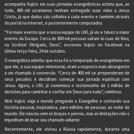
acompanha Vujicic em suas jornadas evangelísticas estima que, ao
todo, 400 mil ucranianos tenham entregado suas vidas a Jesus
Cristo, já que dados são colhidos a cada evento e também através
do portal na internet, e posteriormente computados.
“Foi maior evento que a nossa equipe do LWL já viu e talvez o maior
evento da Europa. Cerca de 800 mil pessoas saíram às ruas de Kiev,
na Ucrânia! Obrigado, Deus”, escreveu Vujicic no Facebook na
última terça-feira, 24 de outubro.
O evangelista admitiu que essa foi a temporada de evangelismo em
que ele, e sua equipe ministerial, viram a resposta mais abrangente
a um chamado à conversão. “Cerca de 400 mil se arrependeram de
seus pecados e decidiram começar sua jornada espiritual com
Jesus. Agora, o LWL já comemora o testemunho de 1 milhão de
decisões para caminhar e confiar em Deus para tudo”, celebrou.
Nick Vujicic viaja o mundo pregando o Evangelho e contando sua
história pessoal, inspiradora, para milhões de pessoas ao redor do
mundo. Ele nasceu sem os braços e pernas, mas as limitações não o
impediram de levar seu chamado adiante.
Recentemente, ele visitou a Rússia rapidamente, durante uma