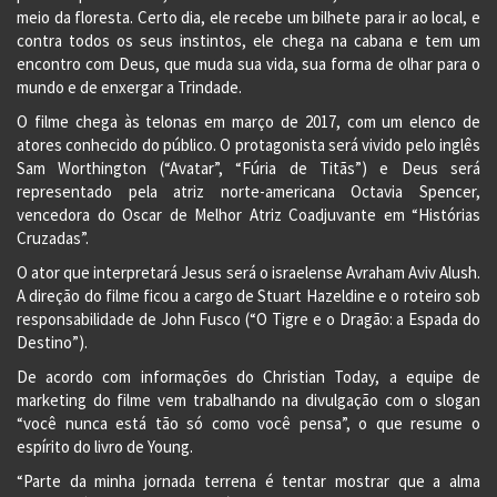
meio da floresta. Certo dia, ele recebe um bilhete para ir ao local, e
contra todos os seus instintos, ele chega na cabana e tem um
encontro com Deus, que muda sua vida, sua forma de olhar para o
mundo e de enxergar a Trindade.
O filme chega às telonas em março de 2017, com um elenco de
atores conhecido do público. O protagonista será vivido pelo inglês
Sam Worthington (“Avatar”, “Fúria de Titãs”) e Deus será
representado pela atriz norte-americana Octavia Spencer,
vencedora do Oscar de Melhor Atriz Coadjuvante em “Histórias
Cruzadas”.
O ator que interpretará Jesus será o israelense Avraham Aviv Alush.
A direção do filme ficou a cargo de Stuart Hazeldine e o roteiro sob
responsabilidade de John Fusco (“O Tigre e o Dragão: a Espada do
Destino”).
De acordo com informações do Christian Today, a equipe de
marketing do filme vem trabalhando na divulgação com o slogan
“você nunca está tão só como você pensa”, o que resume o
espírito do livro de Young.
“Parte da minha jornada terrena é tentar mostrar que a alma