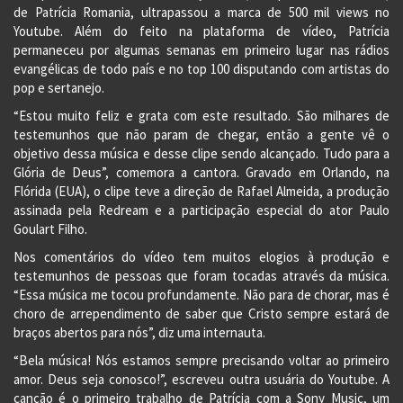
de Patrícia Romania, ultrapassou a marca de 500 mil views no
Youtube. Além do feito na plataforma de vídeo, Patrícia
permaneceu por algumas semanas em primeiro lugar nas rádios
evangélicas de todo país e no top 100 disputando com artistas do
pop e sertanejo.
“Estou muito feliz e grata com este resultado. São milhares de
testemunhos que não param de chegar, então a gente vê o
objetivo dessa música e desse clipe sendo alcançado. Tudo para a
Glória de Deus”, comemora a cantora. Gravado em Orlando, na
Flórida (EUA), o clipe teve a direção de Rafael Almeida, a produção
assinada pela Redream e a participação especial do ator Paulo
Goulart Filho.
Nos comentários do vídeo tem muitos elogios à produção e
testemunhos de pessoas que foram tocadas através da música.
“Essa música me tocou profundamente. Não para de chorar, mas é
choro de arrependimento de saber que Cristo sempre estará de
braços abertos para nós”, diz uma internauta.
“Bela música! Nós estamos sempre precisando voltar ao primeiro
amor. Deus seja conosco!”, escreveu outra usuária do Youtube. A
canção é o primeiro trabalho de Patrícia com a Sony Music, um