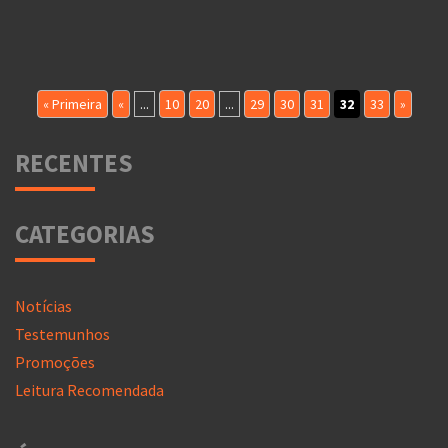
« Primeira
«
...
10
20
...
29
30
31
32
33
»
RECENTES
CATEGORIAS
Notícias
Testemunhos
Promoções
Leitura Recomendada