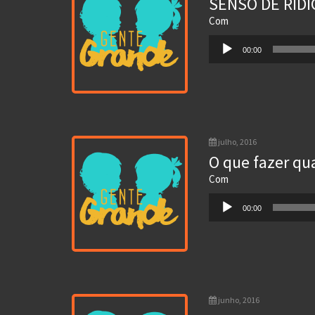
SENSO DE RID
Com
Tocador
00:00
de
áudio
julho, 2016
O que fazer qu
Com
Tocador
00:00
de
áudio
junho, 2016