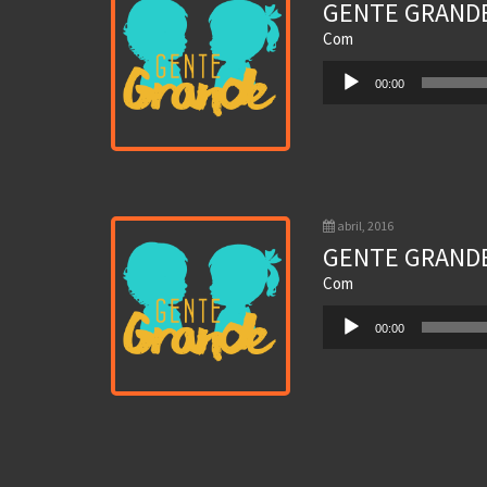
GENTE GRANDE
Com
Tocador
00:00
de
áudio
abril, 2016
GENTE GRANDE
Com
Tocador
00:00
de
áudio