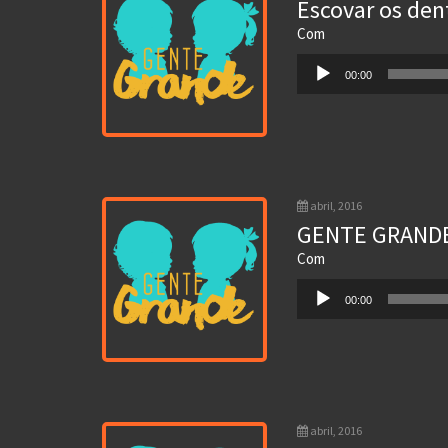
Escovar os den
Com
Tocador
00:00
de
áudio
abril, 2016
GENTE GRANDE
Com
Tocador
00:00
de
áudio
abril, 2016