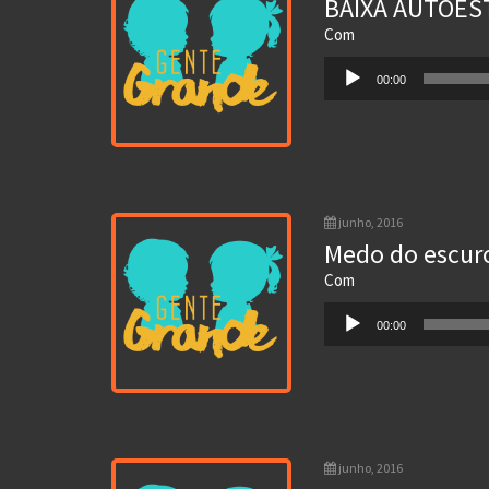
BAIXA AUTOES
Com
Tocador
00:00
de
áudio
junho, 2016
Medo do escur
Com
Tocador
00:00
de
áudio
junho, 2016