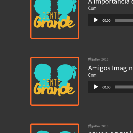
A Importância 
Com
Tocador
00:00
de
áudio
julho, 2016
Amigos Imagin
Com
Tocador
00:00
de
áudio
julho, 2016